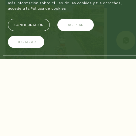
más información sobre el uso de las cookies y tus derechos,
accede a la
Política de cookies
CONFIGURACIÓN
ACEPTAR
RECHAZAR
25/09/2025
La mejor época para viajar a
Medellín y qué empacar: guía de
Sloh Hotel & Bar
Cada mes tiene su magia en Medellín, descubre cuál sería la