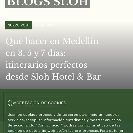
BLOGS SLOH
NUEVO POST
30/09/2025
Qué hacer en Medellín
en 3, 5 y 7 días:
itinerarios perfectos
desde Sloh Hotel & Bar
ACEPTACIÓN DE COOKIES
CONTINUAR LEYENDO
Usamos cookies propias y de terceros para mejorar nuestros
servicios, recopilar información estadística y mostrar anuncios.
Seleccionando “Configuración” podrás configurar el uso de las
Inicio
/
Blog
cookies de este sitio web según tus preferencias. Para obtener