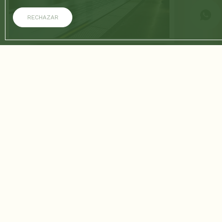
RECHAZAR
21/01/2026
Tarjeta Cívica: cómo funciona
el transporte público en
Medellín
El sistema de transporte integrado de Medellín (Metro,
Metrocable, Tranvía y buses articulados) es el orgullo de la
ciudad y el medio más eficiente y seguro para moverse.
Para acceder a esta red, la Tarjeta Cívica es indispensable.
Esta tarjeta recargable actúa como la llave de todo el
sistema y simplifica significativamente la logística del
viajero. Esta guía esencial desglosa los tipos de tarjetas (la
Cívica al Portador es la mejor opción para turistas), dónde