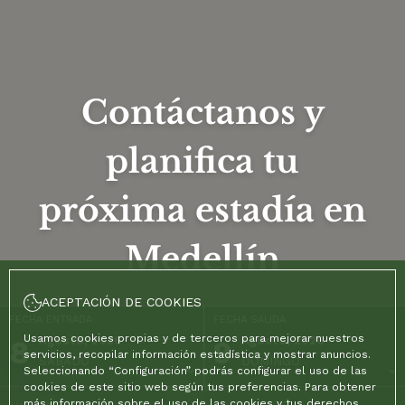
Contáctanos y
planifica tu
próxima estadía en
Medellín
ACEPTACIÓN DE COOKIES
FECHA ENTRADA
FECHA SALIDA
Usamos cookies propias y de terceros para mejorar nuestros
8
Agosto, 2026
9
Agosto, 2026
servicios, recopilar información estadística y mostrar anuncios.
SÁBADO
DOMINGO
Seleccionando “Configuración” podrás configurar el uso de las
cookies de este sitio web según tus preferencias. Para obtener
más información sobre el uso de las cookies y tus derechos,