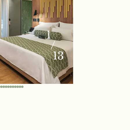
1
/
13