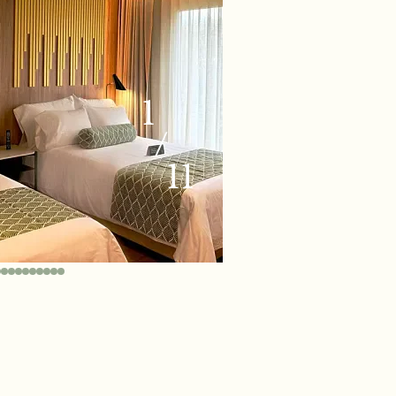
1
/
11