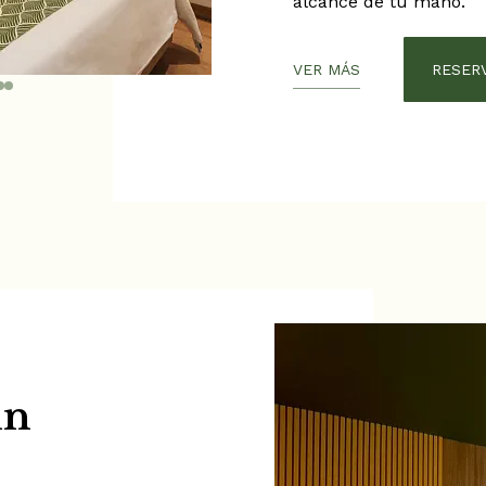
alcance de tu mano.
VER MÁS
RESERV
in