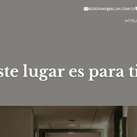
RESERVAS@SLOH.COM.CO
HOTEL
te lugar es para ti