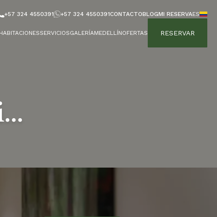
+57 324 4550391
+57 324 4550391
CONTACTO
BLOG
MI RESERVA
ES
RESERVAR
HABITACIONES
SERVICIOS
GALERÍA
MEDELLÍN
OFERTAS
...