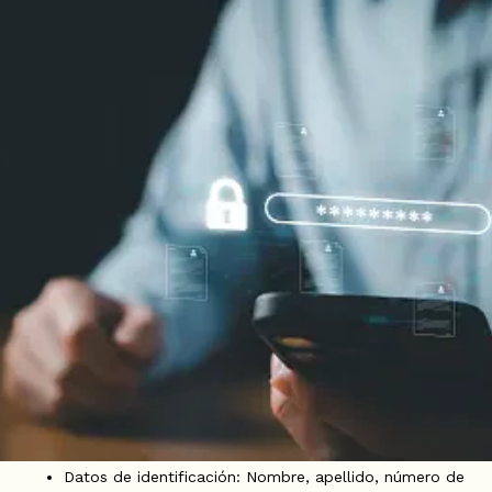
Inicio
/
Política de privacidad
1. Introducción
En Sloh Hotel, nos comprometemos a proteger la
privacidad y seguridad de la información personal de
nuestros clientes y visitantes. Esta política explica cómo
recopilamos, usamos, almacenamos y protegemos sus
datos personales, de conformidad con la Ley 1581 de 2012 y
sus normas complementarias.
Al utilizar nuestro sitio web o nuestros servicios, usted
acepta los términos de esta política de privacidad.
2. Datos personales que recopilamos
Podemos recopilar los siguientes datos personales cuando
usted interactúa con nuestro sitio web o nuestros servicios:
Datos de identificación: Nombre, apellido, número de