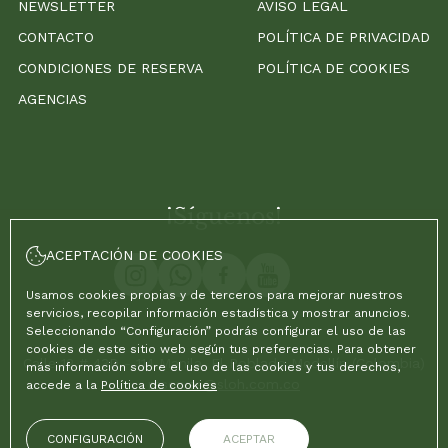
NEWSLETTER
AVISO LEGAL
CONTACTO
POLÍTICA DE PRIVACIDAD
CONDICIONES DE RESERVA
POLÍTICA DE COOKIES
AGENCIAS
¡Síguenos!
ACEPTACIÓN DE COOKIES
Usamos cookies propias y de terceros para mejorar nuestros
servicios, recopilar información estadística y mostrar anuncios.
Seleccionando “Configuración” podrás configurar el uso de las
cookies de este sitio web según tus preferencias. Para obtener
Calle 12 # 43D - 114 Manila, El Poblado Medellín (Colombia)
más información sobre el uso de las cookies y tus derechos,
reservas@sloh.com.co
accede a la
Política de cookies
CONFIGURACIÓN
ACEPTAR