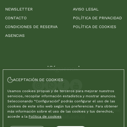
NEWSLETTER
AVISO LEGAL
CONTACTO
POLÍTICA DE PRIVACIDAD
CONDICIONES DE RESERVA
POLÍTICA DE COOKIES
AGENCIAS
¡Síguenos!
ACEPTACIÓN DE COOKIES
Usamos cookies propias y de terceros para mejorar nuestros
servicios, recopilar información estadística y mostrar anuncios.
Seleccionando “Configuración” podrás configurar el uso de las
cookies de este sitio web según tus preferencias. Para obtener
Calle 12 # 43D - 114 Manila, El Poblado Medellín (Colombia)
más información sobre el uso de las cookies y tus derechos,
reservas@sloh.com.co
accede a la
Política de cookies