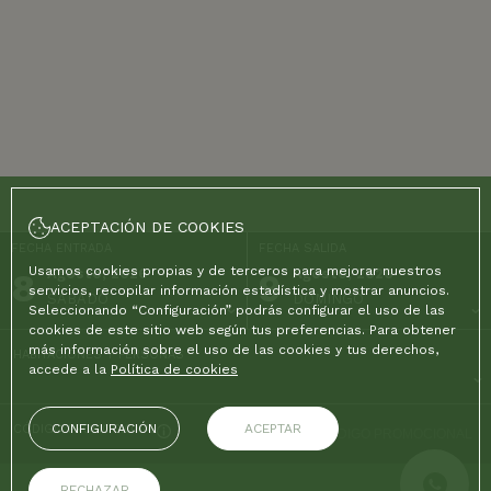
ACEPTACIÓN DE COOKIES
FECHA ENTRADA
FECHA SALIDA
Usamos cookies propias y de terceros para mejorar nuestros
8
Agosto, 2026
9
Agosto, 2026
servicios, recopilar información estadística y mostrar anuncios.
SÁBADO
DOMINGO
Seleccionando “Configuración” podrás configurar el uso de las
cookies de este sitio web según tus preferencias. Para obtener
más información sobre el uso de las cookies y tus derechos,
HABITACIONES Y PERSONAS
accede a la
Política de cookies
CONFIGURACIÓN
ACEPTAR
CÓDIGO PROMOCIONAL
RECHAZAR