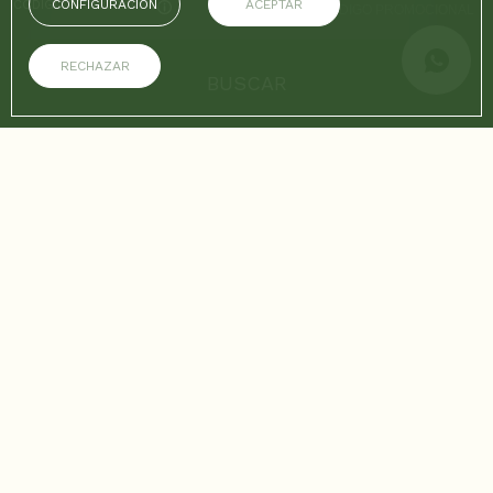
CONFIGURACIÓN
ACEPTAR
CÓDIGO PROMOCIONAL
RECHAZAR
BUSCAR
EN LA WEB OFICIAL
VENTAJAS DE RESERVAR
Mejor precio garantizado
Wifi gratis
Inicio
/
Medellín
/
Medellín del 18 al 24 de mayo de 2026: conciertos, ferias y eventos
destacados
CONCIERTOS, FERIAS Y EVENTOS DESTACADOS
Medellín del 18 al 24 de