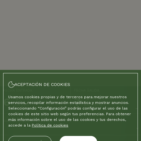
ACEPTACIÓN DE COOKIES
FECHA ENTRADA
FECHA SALIDA
Usamos cookies propias y de terceros para mejorar nuestros
6
Agosto, 2026
7
Agosto, 2026
servicios, recopilar información estadística y mostrar anuncios.
JUEVES
VIERNES
Seleccionando “Configuración” podrás configurar el uso de las
cookies de este sitio web según tus preferencias. Para obtener
más información sobre el uso de las cookies y tus derechos,
HABITACIONES Y PERSONAS
accede a la
Política de cookies