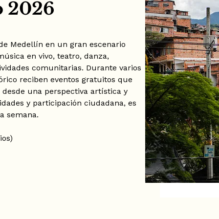
o 2026
de Medellín en un gran escenario
sica en vivo, teatro, danza,
tividades comunitarias. Durante varios
órico reciben eventos gratuitos que
 desde una perspectiva artística y
vidades y participación ciudadana, es
la semana.
ios)
idad