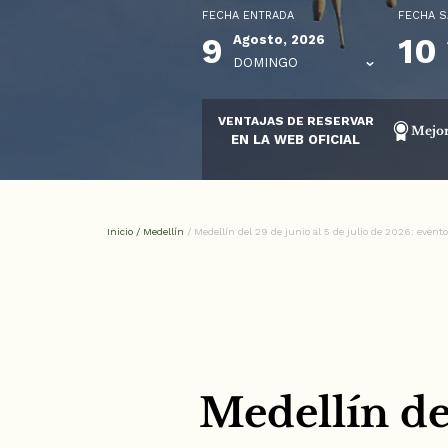
FECHA ENTRADA
FECHA S
9
10
Agosto, 2026
DOMINGO
VENTAJAS DE RESERVAR
Mejor
EN LA WEB OFICIAL
Inicio
/
Medellín
/
Medellín del 29 de junio al 5 de julio de 2026: event
Medellín del