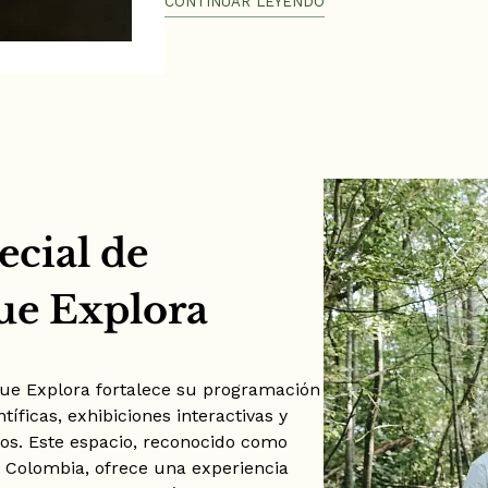
CONTINUAR LEYENDO
Hora: Según el horario de cada restau
cial de
ue Explora
que Explora fortalece su programación
tíficas, exhibiciones interactivas y
ltos. Este espacio, reconocido como
e Colombia, ofrece una experiencia