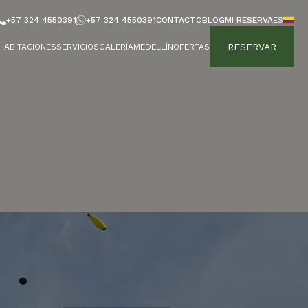
+57 324 4550391
+57 324 4550391
CONTACTO
BLOG
MI RESERVA
ES
RESERVAR
HABITACIONES
SERVICIOS
GALERÍA
MEDELLÍN
OFERTAS