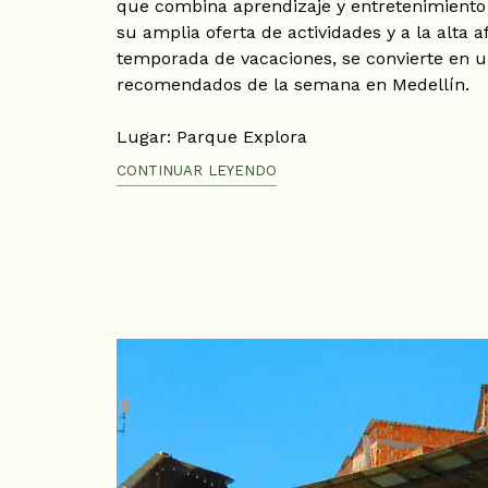
que combina aprendizaje y entretenimiento
su amplia oferta de actividades y a la alta a
temporada de vacaciones, se convierte en u
recomendados de la semana en Medellín.
Lugar: Parque Explora
Fecha: 29 de junio al 5 de julio de 2026
CONTINUAR LEYENDO
Hora: 8:30 AM – 5:30 PM