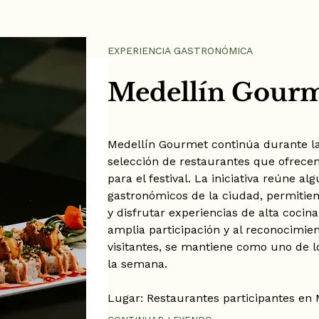
EXPERIENCIA GASTRONÓMICA
Medellín Gour
Medellín Gourmet continúa durante l
selección de restaurantes que ofrec
para el festival. La iniciativa reúne a
gastronómicos de la ciudad, permitie
y disfrutar experiencias de alta cocina
amplia participación y al reconocimie
visitantes, se mantiene como uno de 
la semana.
Lugar: Restaurantes participantes en 
Fecha: 29 de junio al 5 de julio de 202