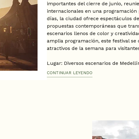
importantes del cierre de junio, reuni
internacionales en una programación p
días, la ciudad ofrece espectáculos de
propuestas contemporáneas que trans
escenarios llenos de color y creativida
amplia programación, este festival se
atractivos de la semana para visitantes
Lugar: Diversos escenarios de Medellí
Fecha: 25 al 29 de junio de 2026
CONTINUAR LEYENDO
Hora: Programación variable según el