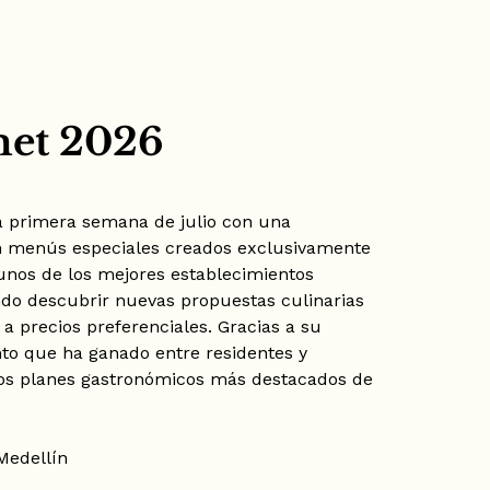
met 2026
a primera semana de julio con una
en menús especiales creados exclusivamente
lgunos de los mejores establecimientos
ndo descubrir nuevas propuestas culinarias
 a precios preferenciales. Gracias a su
nto que ha ganado entre residentes y
los planes gastronómicos más destacados de
Medellín
6