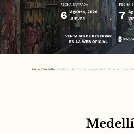
FECHA ENTRADA
FECHA S
6
7
Agosto, 2026
Ag
JUEVES
VI
VENTAJAS DE RESERVAR
Mejor
EN LA WEB OFICIAL
Inicio
/
Medellín
/
Medellín del 8 al 14 de junio de 2026: tango, concier
Medellí