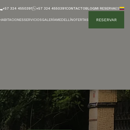
+57 324 4550391
+57 324 4550391
CONTACTO
BLOG
MI RESERVA
ES
RESERVAR
HABITACIONES
SERVICIOS
GALERÍA
MEDELLÍN
OFERTAS