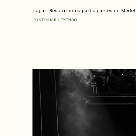
Lugar: Restaurantes participantes en Medel
Fecha: 12 al 14 de junio de 2026
CONTINUAR LEYENDO
Hora: Según horario de cada restaurante