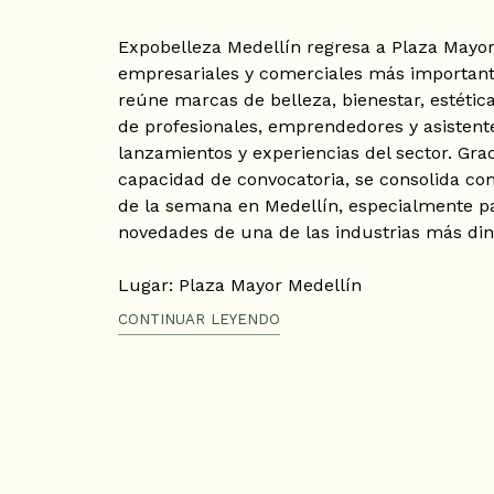
Expobelleza Medellín regresa a Plaza Mayo
empresariales y comerciales más importante
reúne marcas de belleza, bienestar, estétic
de profesionales, emprendedores y asistent
lanzamientos y experiencias del sector. Grac
capacidad de convocatoria, se consolida co
de la semana en Medellín, especialmente p
novedades de una de las industrias más din
Lugar: Plaza Mayor Medellín
Fecha: 11 al 14 de junio de 2026
CONTINUAR LEYENDO
Hora: 10:00 AM – 8:00 PM