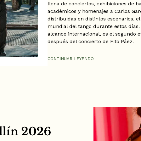
llena de conciertos, exhibiciones de 
académicos y homenajes a Carlos Gard
distribuidas en distintos escenarios, el
mundial del tango durante estos días. 
alcance internacional, es el segundo
después del concierto de Fito Páez.
Lugar: Diferentes escenarios de Medel
CONTINUAR LEYENDO
Fecha: 8 al 14 de junio de 2026
Hora: Programación variable según ac
llín 2026