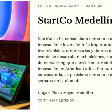
FERIA DE INNOVACIÓN Y TECNOLOGÍA
StartCo Medell
StartCo se ha consolidado como uno 
innovación e inversión más important
inversionistas, empresarios y líderes 
evento se desarrollan exhibiciones, ru
de networking que convierten a Medel
innovación en América Latina. Por su 
convocatoria, se posiciona como uno 
semana en la ciudad.
Lugar: Plaza Mayor Medellín
Fecha: 11 al 13 de junio de 2026
CONTINUAR LEYENDO
Hora: 8:00 AM – 6:00 PM