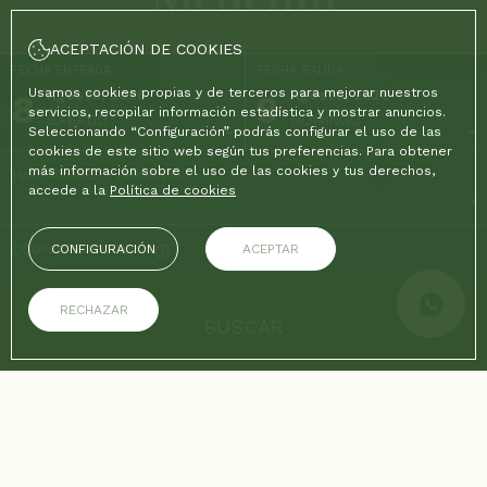
ACEPTACIÓN DE COOKIES
FECHA ENTRADA
FECHA SALIDA
Usamos cookies propias y de terceros para mejorar nuestros
8
Agosto, 2026
9
Agosto, 2026
servicios, recopilar información estadística y mostrar anuncios.
SÁBADO
DOMINGO
Seleccionando “Configuración” podrás configurar el uso de las
cookies de este sitio web según tus preferencias. Para obtener
más información sobre el uso de las cookies y tus derechos,
HABITACIONES Y PERSONAS
accede a la
Política de cookies
CONFIGURACIÓN
ACEPTAR
CÓDIGO PROMOCIONAL
RECHAZAR
BUSCAR
EN LA WEB OFICIAL
VENTAJAS DE RESERVAR
Mejor precio garantizado
Wifi gratis