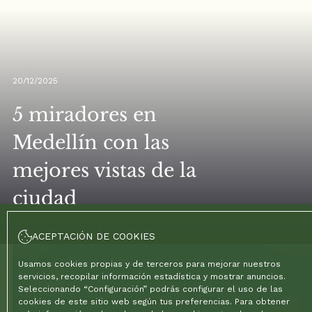
20/12/2025
5 miradores en
Medellín con las
mejores vistas de la
ciudad
ACEPTACIÓN DE COOKIES
Inicio
/
Blog
/
5 miradores en Medellín con las mejores vistas de la ciudad
Usamos cookies propias y de terceros para mejorar nuestros
servicios, recopilar información estadística y mostrar anuncios.
Seleccionando “Configuración” podrás configurar el uso de las
Medellín no es una ciudad plana. Es un "bowl", una taza
cookies de este sitio web según tus preferencias. Para obtener