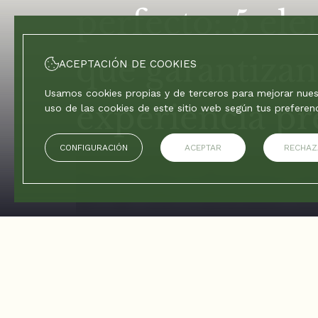
perfecto: 5 el
que garantiza
ACEPTACIÓN DE COOKIES
Usamos cookies propias y de terceros para mejorar nuest
experiencia 
uso de las cookies de este sitio web según tus preferen
CONFIGURACIÓN
ACEPTAR
RECHAZ
Inicio
/
Blog
/
Cómo elegir el hotel perfecto: 5 elementos que garantiz
Viajar no es solo desplazarse de un lugar a
experiencias, descubrir culturas y, sobre t