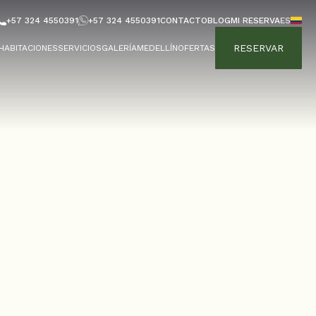
+57 324 4550391
+57 324 4550391
CONTACTO
BLOG
MI RESERVA
ES
RESERVAR
HABITACIONES
SERVICIOS
GALERÍA
MEDELLÍN
OFERTAS