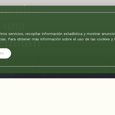
ementos
n una
ros servicios, recopilar información estadística y mostrar anunci
premium
cias. Para obtener más información sobre el uso de las cookies y
AR
an una experiencia premium
 otro; es sumergirse en nuevas
odo, sentirse cómodo y pleno