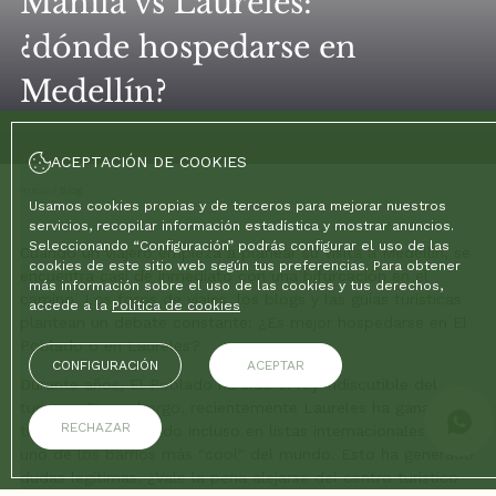
Manila vs Laureles:
¿dónde hospedarse en
Medellín?
ACEPTACIÓN DE COOKIES
Inicio
/
Blog
/
Manila vs Laureles: ¿dónde hospedarse en Medellín?
Usamos cookies propias y de terceros para mejorar nuestros
servicios, recopilar información estadística y mostrar anuncios.
Seleccionando “Configuración” podrás configurar el uso de las
Cuando un viajero empieza a planear su visita a Medellín, se
cookies de este sitio web según tus preferencias. Para obtener
encuentra casi de inmediato con una bifurcación en el
más información sobre el uso de las cookies y tus derechos,
camino. Los foros de viajes, los blogs y las guías turísticas
accede a la
Política de cookies
plantean un debate constante: ¿Es mejor hospedarse en El
Poblado o en Laureles?
CONFIGURACIÓN
ACEPTAR
Durante años, El Poblado ha sido el rey indiscutible del
turismo. Sin embargo, recientemente Laureles ha ganado
RECHAZAR
tracción, apareciendo incluso en listas internacionales como
uno de los barrios más "cool" del mundo. Esto ha generado
dudas legítimas. ¿Vale la pena alejarse del centro turístico