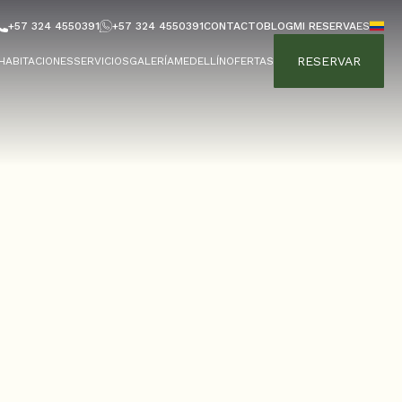
+57 324 4550391
+57 324 4550391
CONTACTO
BLOG
MI RESERVA
ES
RESERVAR
HABITACIONES
SERVICIOS
GALERÍA
MEDELLÍN
OFERTAS