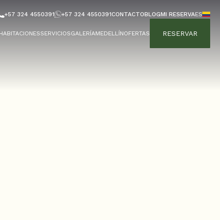
+57 324 4550391
+57 324 4550391
CONTACTO
BLOG
MI RESERVA
ES
RESERVAR
HABITACIONES
SERVICIOS
GALERÍA
MEDELLÍN
OFERTAS