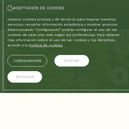
ACEPTACIÓN DE COOKIES
en el Oriente
Usamos cookies propias y de terceros para mejorar nuestros
servicios, recopilar información estadística y mostrar anuncios.
Seleccionando “Configuración” podrás configurar el uso de las
cookies de este sitio web según tus preferencias. Para obtener
Inicio
/
Blog
/
Río Claro: aventura, rafting y conservación en el Oriente
más información sobre el uso de las cookies y tus derechos,
accede a la
Política de cookies
Colombia es un país de contrastes geográficos. Mientras
que Medellín se asienta en las montañas de clima
CONFIGURACIÓN
ACEPTAR
templado, a unas pocas horas de carretera hacia el Oriente,
el paisaje desciende hasta el nivel del mar, donde se
encuentra la selva húmeda tropical. Río Claro es el mejor
RECHAZAR
exponente de este ecosistema y un destino que combina la
emoción de los deportes de aventura con la paz de la
conservación.
Ubicada entre las ciudades de Puerto Triunfo y Puerto
Boyacá, esta Reserva Natural es famosa por su cañón de
mármol blanco, a través del cual fluye un río de color
esmeralda. El viaje es largo, pero la recompensa es un baño