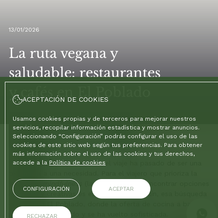
13/01/2026
La ruta vegana y
saludable: restaurantes
y cafés en El Poblado
ACEPTACIÓN DE COOKIES
Usamos cookies propias y de terceros para mejorar nuestros
servicios, recopilar información estadística y mostrar anuncios.
Inicio
Seleccionando “Configuración” podrás configurar el uso de las
/
Blog
/
La ruta vegana y saludable: restaurantes y cafés en El Poblado
cookies de este sitio web según tus preferencias. Para obtener
más información sobre el uso de las cookies y tus derechos,
El concepto de bienestar en el viaje ha pasado de ser una
accede a la
Política de cookies
tendencia a una necesidad. Para el viajero que prioriza la
salud y el
mindfulness
(la filosofía
Sloh
), encontrar opciones
CONFIGURACIÓN
ACEPTAR
nutritivas y creativas es esencial. En Medellín, esa búsqueda
culmina en El Poblado, donde la oferta de cocina a base de
plantas ha madurado y se ha vuelto sofisticada.
RECHAZAR